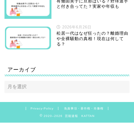
有働由美子に旦那はいる？野球選手
と付き合ってた？実家や年収も
2026年6月26日
松居一代はなぜ狂ったの？離婚理由
や全裸騒動の真相！現在は何して
る？
アーカイブ
Privacy-Policy
免責事項・著作権・肖像権
2020–2026 芸能速報 KATTAN