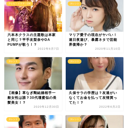
テレビ・ドラマ・CM
タレント
六本木クラスの主題歌は本家
マリア愛子の現在がヤバい！
と同じ？平手友梨奈やDA
連日夜遊び、暴露ネタで芸能
PUMPが歌う！？
界復帰か？
2022年6月7日
2020年11月10日
タレント
タレント
【画像】草なぎ剛結婚相手一
久保サラの学歴は？友達がい
般女性は誰？30代壇蜜似の長
なくてお金を払って友情買っ
髪美女！？
てた！？
2020年12月30日
2022年6月2日
タレント
タレント