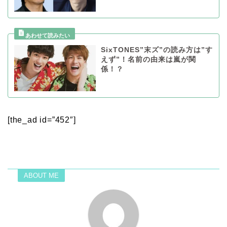
SixTONES”末ズ”の読み方は”す
えず”！名前の由来は嵐が関
係！？
[the_ad id=”452″]
ABOUT ME