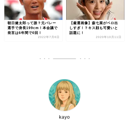
朝日健太郎って誰？元バレー
【厳選画像】森七菜がベロ出
選手で身長199cm！本会議で
しすぎ！？キス顔も可愛いと
発言は6年間で0回！
話題に！
2022年7月6日
2020年10月11日
kayo