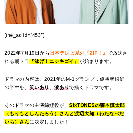
[the_ad id=”453″]
2022年7月19日から
日本テレビ系列『ZIP！』
で放送さ
れる朝ドラ
『泳げ！ニシキゴイ』
が始まります。
ドラマの内容は、2021年のM-1グランプリ優勝者錦鯉
の半生を、
笑いあり
、
涙あり
で描くドラマです。
そのドラマの主演錦鯉役が、
SixTONESの森本慎太郎
（もりもとしんたろう）さん
と渡辺大知（わたなべだ
いち）さん
に決定しました！