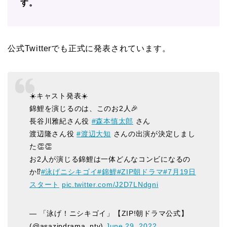
す。
公式Twitterでも正式に発表されています。
☀️キャスト発表☀️
錦鯉を演じるのは、このお2人🎉
長谷川雅紀さん役
#森本慎太郎
さん
渡辺隆さん役
#渡辺大知
さんの出演が決定しまし
た👏👏
お2人が演じる錦鯉は一体どんなコンビになるの
か⁉️
#泳げニシキゴイ
#錦鯉
#ZIP朝ドラマ
#7月19日
スタート
pic.twitter.com/J2D7LNdgni
— 「泳げ！ニシキゴイ」【ZIP!朝ドラマ公式】
(@asazipdrama_ntv)
June 29, 2022