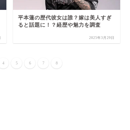
平本蓮の歴代彼女は誰？嫁は美人すぎ
ると話題に！？経歴や魅力を調査
日
2025年3月29日
4
5
6
7
8