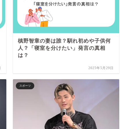
槙野智章の妻は誰？馴れ初めや子供何
人？「寝室を分けたい」発言の真相
は？
日
2025年5月29日
スポーツ