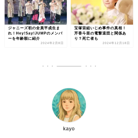
ジャニーズ初の全員平成生ま
宝塚宙組いじめ事件の真相！
れ！Hey!Say!JUMPのメンバ
芹香斗亜の電撃退団と関係あ
ーを年齢順に紹介
り？死亡者も
2024年2月8日
2024年12月18日
kayo