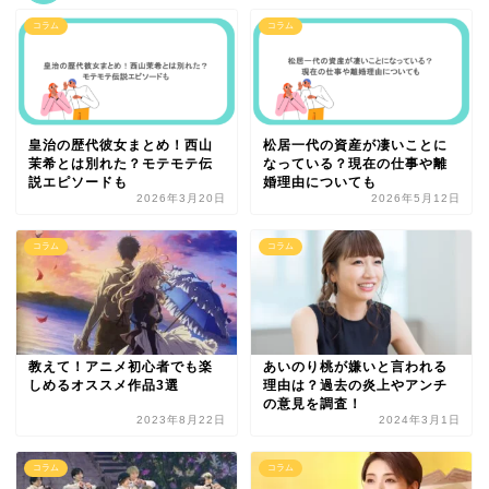
コラム
コラム
皇治の歴代彼女まとめ！西山
松居一代の資産が凄いことに
茉希とは別れた？モテモテ伝
なっている？現在の仕事や離
説エピソードも
婚理由についても
2026年3月20日
2026年5月12日
コラム
コラム
教えて！アニメ初心者でも楽
あいのり桃が嫌いと言われる
しめるオススメ作品3選
理由は？過去の炎上やアンチ
の意見を調査！
2023年8月22日
2024年3月1日
コラム
コラム