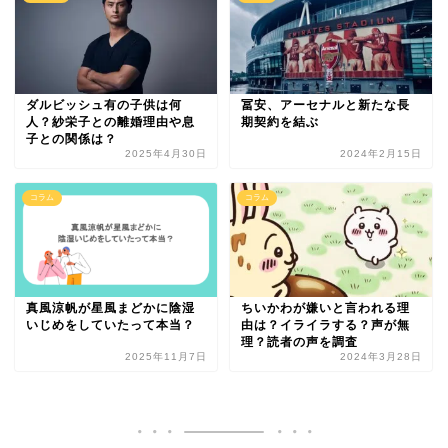
ダルビッシュ有の子供は何
冨安、アーセナルと新たな長
人？紗栄子との離婚理由や息
期契約を結ぶ
子との関係は？
2025年4月30日
2024年2月15日
コラム
コラム
真風涼帆が星風まどかに陰湿
ちいかわが嫌いと言われる理
いじめをしていたって本当？
由は？イライラする？声が無
理？読者の声を調査
2025年11月7日
2024年3月28日