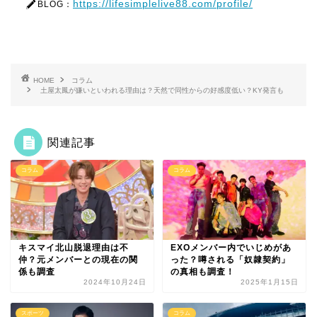
https://lifesimplelive88.com/profile/
BLOG：
HOME
コラム
土屋太鳳が嫌いといわれる理由は？天然で同性からの好感度低い？KY発言も
関連記事
コラム
コラム
キスマイ北山脱退理由は不
EXOメンバー内でいじめがあ
仲？元メンバーとの現在の関
った？噂される「奴隷契約」
係も調査
の真相も調査！
2024年10月24日
2025年1月15日
スポーツ
コラム