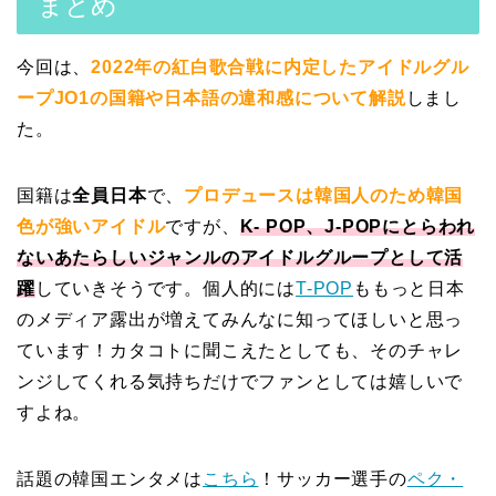
まとめ
今回は、
2022年の紅白歌合戦に内定したアイドルグル
ープJO1の国籍や日本語の違和感について解説
しまし
た。
国籍は
全員日本
で、
プロデュースは韓国人のため韓国
色が強いアイドル
ですが、
K- POP、J-POPにとらわれ
ないあたらしいジャンルのアイドルグループとして活
躍
していきそうです。
個人的には
T-POP
ももっと日本
のメディア露出が増えてみんなに知ってほしいと思っ
ています！カタコトに聞こえたとしても、そのチャレ
ンジしてくれる気持ちだけでファンとしては嬉しいで
すよね。
話題の韓国エンタメは
こちら
！サッカー選手の
ペク・