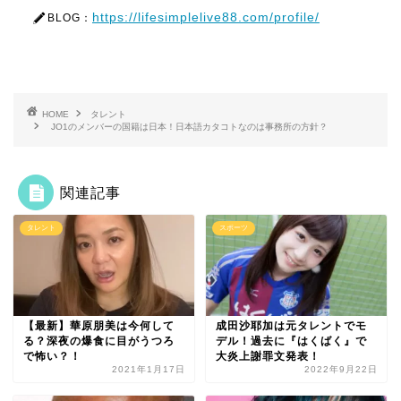
https://lifesimplelive88.com/profile/
BLOG：
HOME
タレント
JO1のメンバーの国籍は日本！日本語カタコトなのは事務所の方針？
関連記事
タレント
スポーツ
【最新】華原朋美は今何して
成田沙耶加は元タレントでモ
る？深夜の爆食に目がうつろ
デル！過去に『はくばく』で
で怖い？！
大炎上謝罪文発表！
2021年1月17日
2022年9月22日