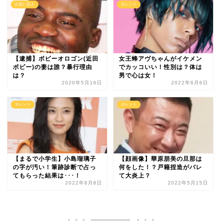
お笑い芸人
タレント
【逮捕】ボビーオロゴン(近田
女王蜂アヴちゃんがイケメン
ボビー)の妻は誰？暴行理由
でカッコいい！性別は？体は
は？
男で心は女！
2020年5月16日
2022年6月6日
タレント
タレント
【まるで小学生】小島瑠璃子
【顔画像】華原朋美の旦那は
の字が汚い！筆跡診断で占っ
何をした！？戸籍捏造がバレ
てもらった結果は･･･！
て大炎上？
2022年8月8日
2022年5月15日