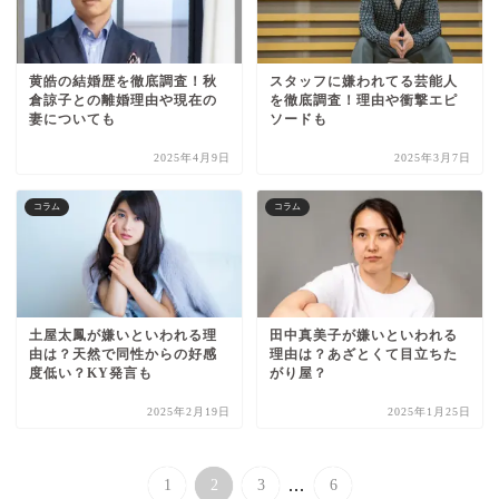
黄皓の結婚歴を徹底調査！秋
スタッフに嫌われてる芸能人
倉諒子との離婚理由や現在の
を徹底調査！理由や衝撃エピ
妻についても
ソードも
2025年4月9日
2025年3月7日
コラム
コラム
土屋太鳳が嫌いといわれる理
田中真美子が嫌いといわれる
由は？天然で同性からの好感
理由は？あざとくて目立ちた
度低い？KY発言も
がり屋？
2025年2月19日
2025年1月25日
...
1
2
3
6