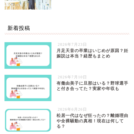
新着投稿
2026年7月23日
月足天音の卒業はいじめが原因？妊
娠説は本当？経歴もまとめ
2026年7月10日
有働由美子に旦那はいる？野球選手
と付き合ってた？実家や年収も
2026年6月26日
松居一代はなぜ狂ったの？離婚理由
や全裸騒動の真相！現在は何して
る？