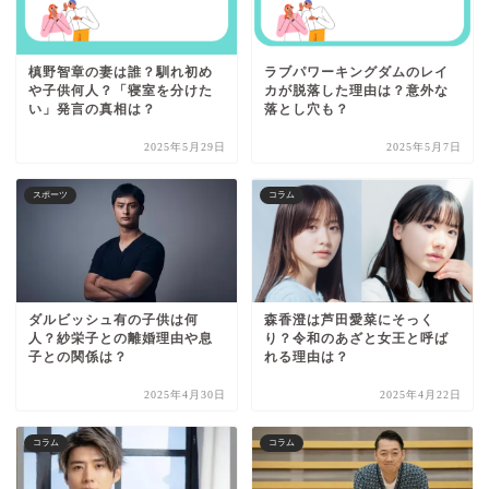
槙野智章の妻は誰？馴れ初め
ラブパワーキングダムのレイ
や子供何人？「寝室を分けた
カが脱落した理由は？意外な
い」発言の真相は？
落とし穴も？
2025年5月29日
2025年5月7日
スポーツ
コラム
ダルビッシュ有の子供は何
森香澄は芦田愛菜にそっく
人？紗栄子との離婚理由や息
り？令和のあざと女王と呼ば
子との関係は？
れる理由は？
2025年4月30日
2025年4月22日
コラム
コラム