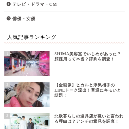
テレビ・ドラマ・CM
俳優・女優
人気記事ランキング
1
SHIMA美容室でいじめがあった？
顔採用って本当？評判を調査！
2
【全画像】ヒカルと浮気相手の
LINEトーク流出！普通にキモいと
話題！
3
北欧暮らしの道具店が嫌いと言われ
る理由は？アンチの意見を調査！