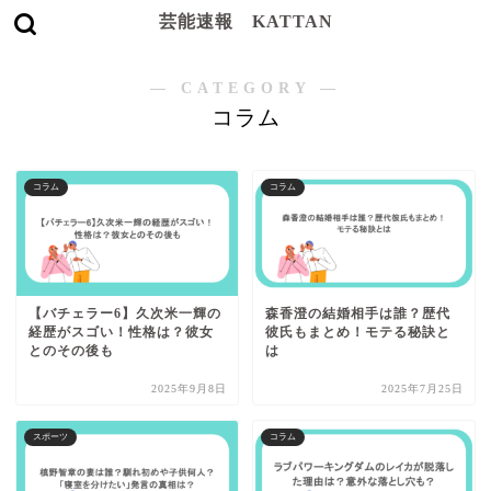
芸能速報 KATTAN
― CATEGORY ―
コラム
コラム
コラム
【バチェラー6】久次米一輝の
森香澄の結婚相手は誰？歴代
経歴がスゴい！性格は？彼女
彼氏もまとめ！モテる秘訣と
とのその後も
は
2025年9月8日
2025年7月25日
スポーツ
コラム