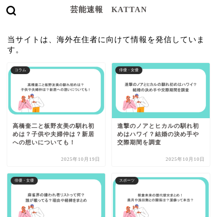
芸能速報 KATTAN
当サイトは、海外在住者に向けて情報を発信していま
す。
コラム
俳優・女優
高橋奎二と板野友美の馴れ初
進撃のノアとヒカルの馴れ初
めは？子供や夫婦仲は？新居
めはハワイ？結婚の決め手や
への想いについても！
交際期間を調査
2025年10月19日
2025年10月10日
俳優・女優
スポーツ