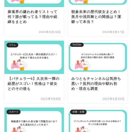
麻雀界の嫌われ者リストって
朝倉未来の歴代彼女まとめ！
何？誰が載ってる？理由や経
美月や浅田舞との関係は？潔
緯をまとめ
癖って本当？
2025年9月26日
2025年9月17日
YouTube
コラム
【バチェラー6】久次米一輝の
みつともチャンネルは気持ち
経歴がスゴい！性格は？彼女
悪い？批判の理由や馴れ初
とのその後も
め・現在も調査
2025年9月8日
2025年8月29日
スポーツ
俳優・女優