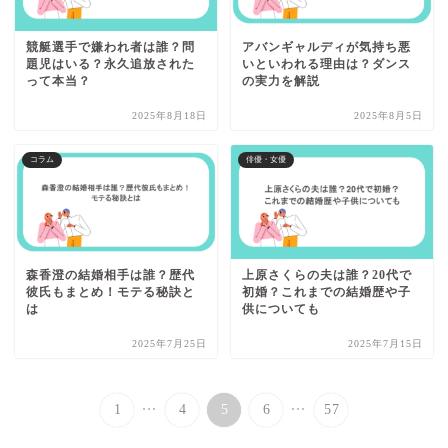
競艇選手で嫌われ者は誰？問
アバンギャルディが気持ち悪
題児はいる？永久追放された
いといわれる理由は？ダンス
って本当？
の実力を解説
2025年8月18日
2025年8月5日
コラム
俳優・女優
森香澄の結婚相手は誰？歴代
上原さくらの夫は誰？20代で
彼氏もまとめ！モテる秘訣と
初婚？これまでの結婚歴や子
は
供についても
2025年7月25日
2025年7月15日
...
...
1
4
5
6
57