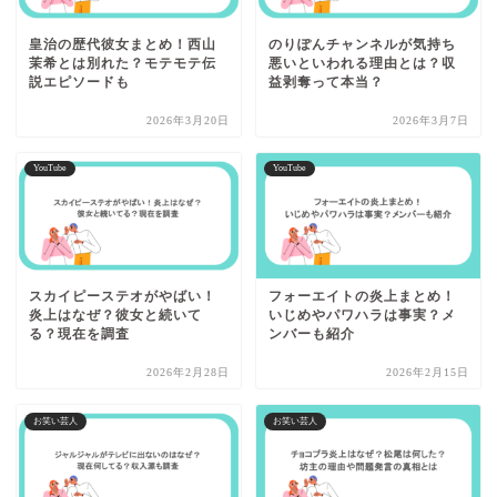
皇治の歴代彼女まとめ！西山
のりぽんチャンネルが気持ち
茉希とは別れた？モテモテ伝
悪いといわれる理由とは？収
説エピソードも
益剥奪って本当？
2026年3月20日
2026年3月7日
YouTube
YouTube
スカイピーステオがやばい！
フォーエイトの炎上まとめ！
炎上はなぜ？彼女と続いて
いじめやパワハラは事実？メ
る？現在を調査
ンバーも紹介
2026年2月28日
2026年2月15日
お笑い芸人
お笑い芸人