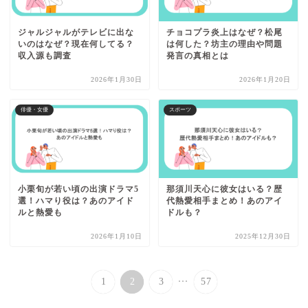
ジャルジャルがテレビに出な
チョコプラ炎上はなぜ？松尾
いのはなぜ？現在何してる？
は何した？坊主の理由や問題
収入源も調査
発言の真相とは
2026年1月30日
2026年1月20日
俳優・女優
スポーツ
小栗旬が若い頃の出演ドラマ5
那須川天心に彼女はいる？歴
選！ハマり役は？あのアイド
代熱愛相手まとめ！あのアイ
ルと熱愛も
ドルも？
2026年1月10日
2025年12月30日
...
1
2
3
57