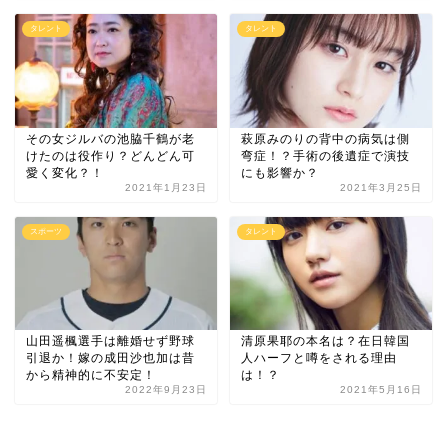
タレント
タレント
その女ジルバの池脇千鶴が老
萩原みのりの背中の病気は側
けたのは役作り？どんどん可
弯症！？手術の後遺症で演技
愛く変化？！
にも影響か？
2021年1月23日
2021年3月25日
スポーツ
タレント
山田遥楓選手は離婚せず野球
清原果耶の本名は？在日韓国
引退か！嫁の成田沙也加は昔
人ハーフと噂をされる理由
から精神的に不安定！
は！？
2022年9月23日
2021年5月16日