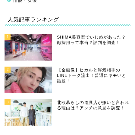
俳優・女優
人気記事ランキング
1
SHIMA美容室でいじめがあった？
顔採用って本当？評判を調査！
2
【全画像】ヒカルと浮気相手の
LINEトーク流出！普通にキモいと
話題！
3
北欧暮らしの道具店が嫌いと言われ
る理由は？アンチの意見を調査！