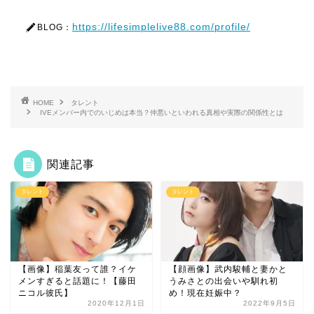
https://lifesimplelive88.com/profile/
BLOG：
HOME
タレント
IVEメンバー内でのいじめは本当？仲悪いといわれる真相や実際の関係性とは
関連記事
タレント
タレント
【画像】稲葉友って誰？イケ
【顔画像】武内駿輔と妻かと
メンすぎると話題に！【藤田
うみさとの出会いや馴れ初
ニコル彼氏】
め！現在妊娠中？
2020年12月1日
2022年9月5日