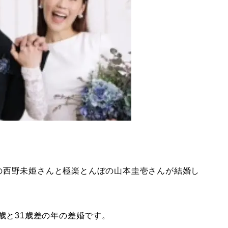
B48の西野未姫さんと極楽とんぼの山本圭壱さんが結婚し
歳と31歳差の年の差婚です。