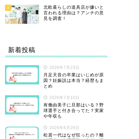
北欧暮らしの道具店が嫌いと
3
言われる理由は？アンチの意
見を調査！
新着投稿
2026年7月23日
月足天音の卒業はいじめが原
因？妊娠説は本当？経歴もま
とめ
2026年7月10日
有働由美子に旦那はいる？野
球選手と付き合ってた？実家
や年収も
2026年6月26日
松居一代はなぜ狂ったの？離