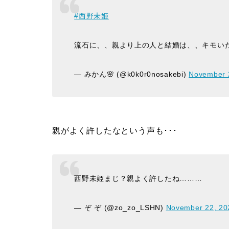
#西野未姫
流石に、、親より上の人と結婚は、、キモい
— みかん🌸 (@k0k0r0nosakebi)
November 
親がよく許したなという声も･･･
西野未姫まじ？親よく許したね………
— ぞ ぞ (@zo_zo_LSHN)
November 22, 20