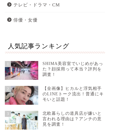
テレビ・ドラマ・CM
俳優・女優
人気記事ランキング
SHIMA美容室でいじめがあっ
1
た？顔採用って本当？評判を
調査！
【全画像】ヒカルと浮気相手
2
のLINEトーク流出！普通にキ
モいと話題！
北欧暮らしの道具店が嫌いと
3
言われる理由は？アンチの意
見を調査！