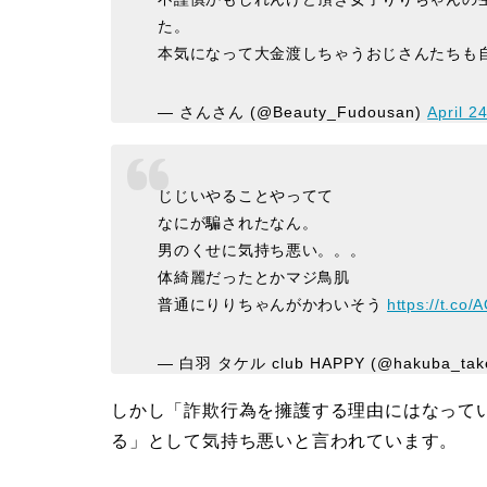
た。
本気になって大金渡しちゃうおじさんたちも
— さんさん (@Beauty_Fudousan)
April 2
じじいやることやってて
なにが騙されたなん。
男のくせに気持ち悪い。。。
体綺麗だったとかマジ鳥肌
普通にりりちゃんがかわいそう
https://t.co
— 白羽 タケル club HAPPY (@hakuba_tak
しかし「詐欺行為を擁護する理由にはなって
る」として気持ち悪いと言われています。