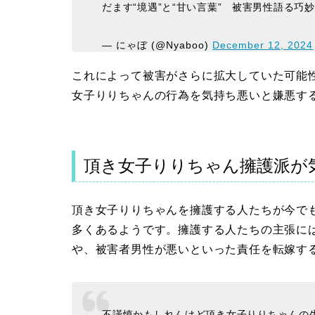
だます“境遇”と“甘い言葉” 被害男性語る巧
— にゃぼ (@Nyaboo)
December 12, 2024
これによって被害がさらに拡大していた可能
女子りりちゃんの行為を気持ち悪いと嫌悪す
頂き女子りりちゃん擁護派が
頂き女子りりちゃんを擁護する人たちが今で
多くあるようです。擁護する人たちの主張に
や、被害者男性が悪いといった責任を転嫁す
不謹慎かもしれんけど頂き女子りりちゃんの