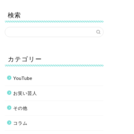
検索
カテゴリー
YouTube
お笑い芸人
その他
コラム