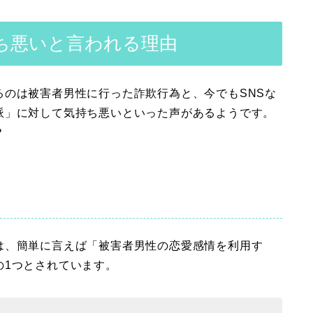
ち悪いと言われる理由
るのは被害者男性に行った詐欺行為と、今でもSNSな
派」に対して気持ち悪いといった声があるようです。
？
は、簡単に言えば「被害者男性の恋愛感情を利用す
の1つとされています。