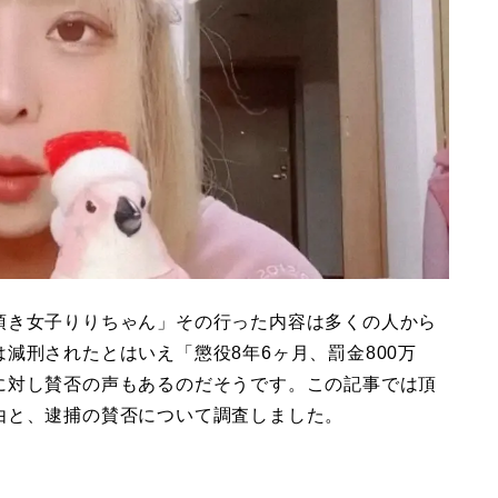
頂き女子りりちゃん」その行った内容は多くの人から
減刑されたとはいえ「懲役8年6ヶ月、罰金800万
に対し賛否の声もあるのだそうです。この記事では頂
由と、逮捕の賛否について調査しました。