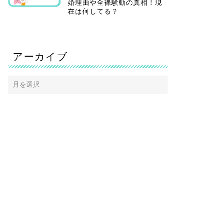
婚理由や全裸騒動の真相！現
在は何してる？
アーカイブ