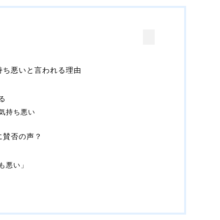
持ち悪いと言われる理由
る
気持ち悪い
に賛否の声？
も悪い」