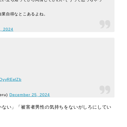
自業自得なとこあるよね。
4, 2024
/AQvyREelZb
eru)
December 25, 2024
いない」「被害者男性の気持ちをないがしろにしてい