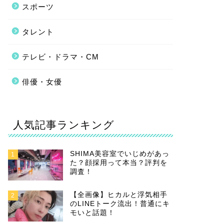
スポーツ
タレント
テレビ・ドラマ・CM
俳優・女優
人気記事ランキング
SHIMA美容室でいじめがあっ
1
た？顔採用って本当？評判を
調査！
【全画像】ヒカルと浮気相手
2
のLINEトーク流出！普通にキ
モいと話題！