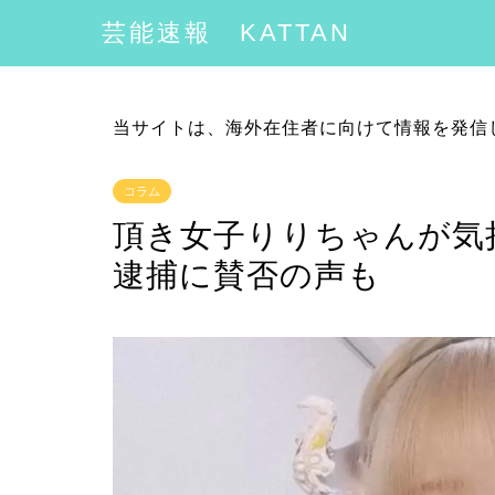
芸能速報 KATTAN
当サイトは、海外在住者に向けて情報を発信
コラム
頂き女子りりちゃんが気
逮捕に賛否の声も