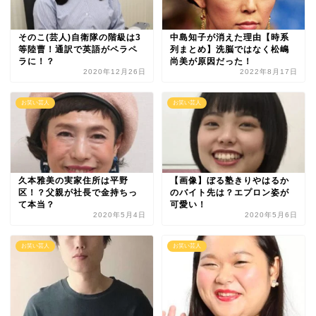
そのこ(芸人)自衛隊の階級は3
中島知子が消えた理由【時系
等陸曹！通訳で英語がペラペ
列まとめ】洗脳ではなく松嶋
ラに！？
尚美が原因だった！
2020年12月26日
2022年8月17日
お笑い芸人
お笑い芸人
久本雅美の実家住所は平野
【画像】ぼる塾きりやはるか
区！？父親が社長で金持ちっ
のバイト先は？エプロン姿が
て本当？
可愛い！
2020年5月4日
2020年5月6日
お笑い芸人
お笑い芸人