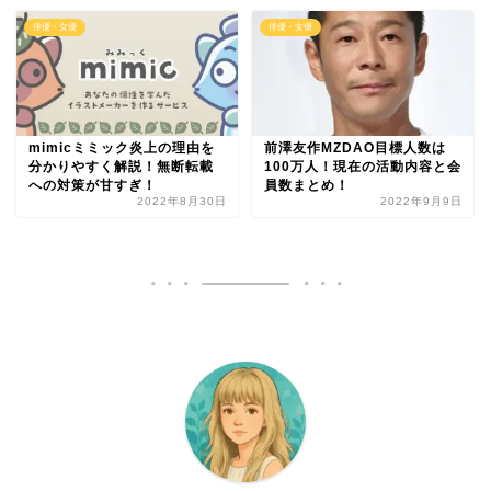
俳優・女優
俳優・女優
mimicミミック炎上の理由を
前澤友作MZDAO目標人数は
分かりやすく解説！無断転載
100万人！現在の活動内容と会
への対策が甘すぎ！
員数まとめ！
2022年8月30日
2022年9月9日