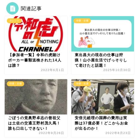
関連記事
タレント
俳優・女優
【参加者一覧】令和の虎賭け
東出昌大の現在の仕事は狩
ポーカー書類送検された14人
猟！山小屋生活でげっそりし
は誰？
て老けたと話題！
2022年6月1日
2025年10月30日
俳優・女優
俳優・女優
ごぼうの党奥野卓志の曾祖父
安倍元総理の国葬の費用は実
は土佐の交通王野村茂久馬！
際は37億必要！どこからお金
誰も口出しできない！
が出るのか！
2022年9月26日
2022年8月23日