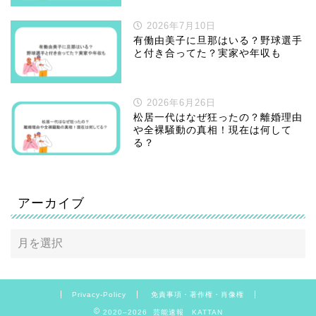
2026年7月10日
有働由美子に旦那はいる？野球選手
と付き合ってた？実家や年収も
2026年6月26日
松居一代はなぜ狂ったの？離婚理由
や全裸騒動の真相！現在は何して
る？
アーカイブ
Privacy-Policy
免責事項・著作権・肖像権
2020–2026 芸能速報 KATTAN