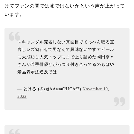
けてファンの間では嘘ではないかという声が上がって
います。
スキャンダル売名しない真面目でてっぺん取る宣
言しレズ匂わせで男なんて興味ないですアピール
に大成功し人気トップにまで上り詰めた岡田奈々
さんが若手俳優とがっつり付き合ってるのもはや
景品表示法違反では
— とける (@zgjAAaua0HICAf2)
November 19,
2022