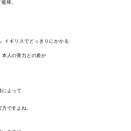
て復帰。
』
P』イギリスでどっきりにかかる
、本人の実力との差が
価によって
実力ですよね。