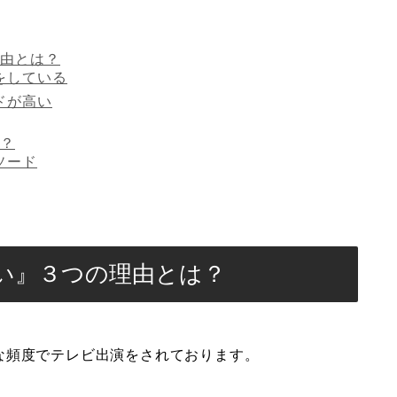
由とは？
をしている
ドが高い
？
ソード
い』３つの理由とは？
な頻度でテレビ出演をされております。