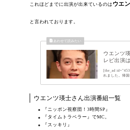
ウエ
これほどまでに出演が出来ているのは
と言われております。
ウエンツ
レビ出演
[the_ad i
れました。帰国後
ウエンツ瑛士さん出演番組一覧
『ニッポン視察団！3時間SP』
『タイムトラベラー』でMC。
『スッキリ』