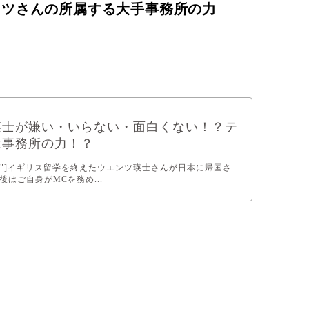
ンツさんの所属する大手事務所の力
瑛士が嫌い・いらない・面白くない！？テ
は事務所の力！？
d="453"]イギリス留学を終えたウエンツ瑛士さんが日本に帰国さ
はご自身がMCを務め...