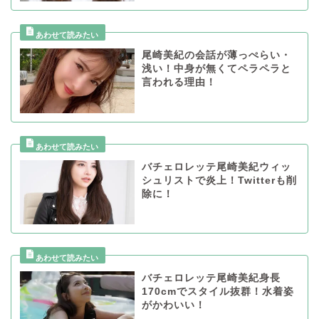
尾崎美紀の会話が薄っぺらい・
浅い！中身が無くてペラペラと
言われる理由！
バチェロレッテ尾崎美紀ウィッ
シュリストで炎上！Twitterも削
除に！
バチェロレッテ尾崎美紀身長
170cmでスタイル抜群！水着姿
がかわいい！