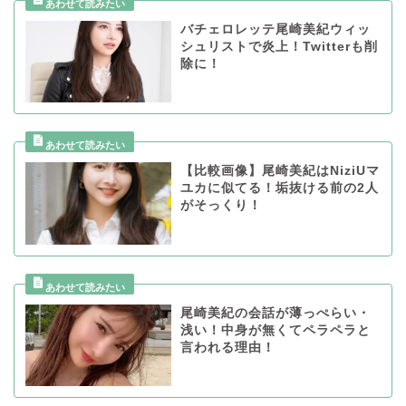
バチェロレッテ尾崎美紀ウィッ
シュリストで炎上！Twitterも削
除に！
【比較画像】尾崎美紀はNiziUマ
ユカに似てる！垢抜ける前の2人
がそっくり！
尾崎美紀の会話が薄っぺらい・
浅い！中身が無くてペラペラと
言われる理由！