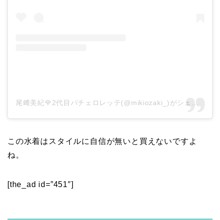
尾﨑美紀🌹2代目バチェロレッテ(@mikiozaki_)がシェアした投稿
この水着はスタイルに自信が無いと買えないですよ
ね。
[the_ad id=”451″]