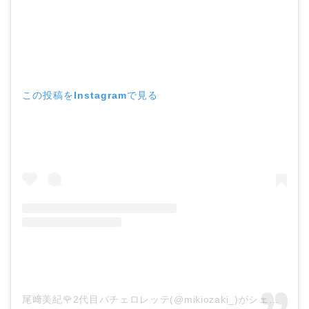
この投稿をInstagramで見る
尾﨑美紀🌹2代目バチェロレッテ(@mikiozaki_)がシェアした投稿