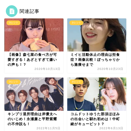
関連記事
タレント
タレント
【画像】森七菜の食べ方が可
ミイヒ活動休止の理由は拒食
愛すぎる！あざとすぎて嫌い
症？画像比較！ぽっちゃりか
の声も！？
ら激痩せまで
2020年10月13日
2020年10月23日
タレント
タレント
キンプリ退所理由は岸優太へ
コムドットゆうた那須ほほみ
のいじめ！永瀬廉と平野紫耀
の出会いと馴れ初めは！中町
の不仲説も！
綾がキューピット？
2022年11月5日
2022年6月13日