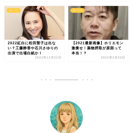
タレント
タレント
2022紅白に松田聖子は出な
【2021最新画像】ホリエモン
い？工藤静香や石川さゆりの
激痩せ！薬物摂取が原因って
出演で出場白紙か！
本当！？
2022年12月22日
2021年2月22日