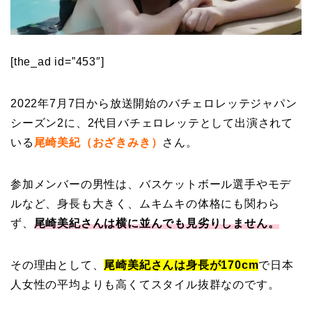
[the_ad id=”453″]
2022年7月7日から放送開始のバチェロレッテジャパン
シーズン2に、2代目バチェロレッテとして出演されて
いる
尾崎美紀（おざきみき）
さん。
参加メンバーの男性は、バスケットボール選手やモデ
ルなど、身長も大きく、ムキムキの体格にも関わら
ず、
尾崎美紀さんは横に並んでも見劣りしません。
その理由として、
尾崎美紀さんは身長が170cm
で
日本
人女性の平均よりも高くてスタイル抜群なのです。