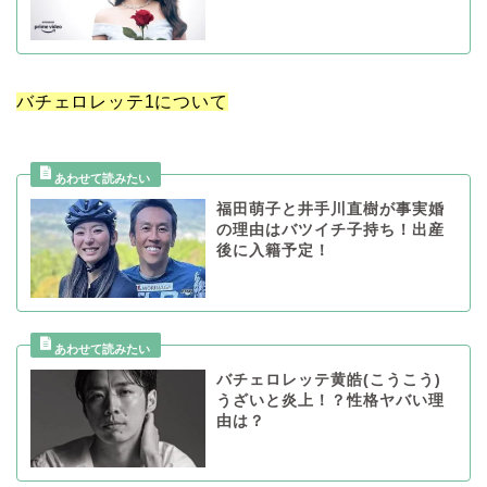
バチェロレッテ1について
福田萌子と井手川直樹が事実婚
の理由はバツイチ子持ち！出産
後に入籍予定！
バチェロレッテ黄皓(こうこう)
うざいと炎上！？性格ヤバい理
由は？