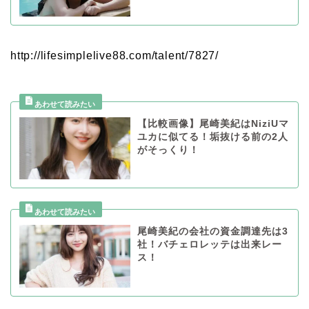
http://lifesimplelive88.com/talent/7827/
【比較画像】尾崎美紀はNiziUマ
ユカに似てる！垢抜ける前の2人
がそっくり！
尾崎美紀の会社の資金調達先は3
社！バチェロレッテは出来レー
ス！