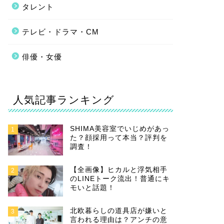
タレント
テレビ・ドラマ・CM
俳優・女優
人気記事ランキング
SHIMA美容室でいじめがあっ
1
た？顔採用って本当？評判を
調査！
【全画像】ヒカルと浮気相手
2
のLINEトーク流出！普通にキ
モいと話題！
北欧暮らしの道具店が嫌いと
3
言われる理由は？アンチの意