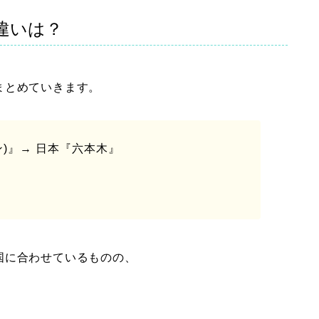
違いは？
まとめていきます。
)』→ 日本『六本木』
国に合わせているものの、