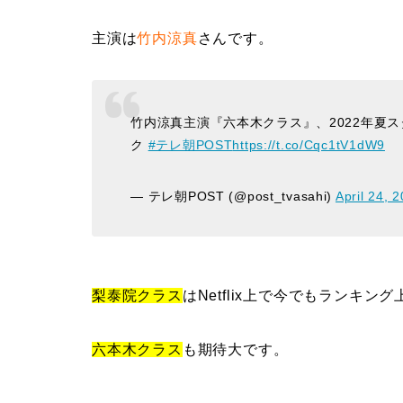
主演は
竹内涼真
さんです。
竹内涼真主演『六本木クラス』、2022年夏
ク
#テレ朝POST
https://t.co/Cqc1tV1dW9
— テレ朝POST (@post_tvasahi)
April 24, 
梨泰院クラス
はNetflix上で今でもランキ
六本木クラス
も期待大です。