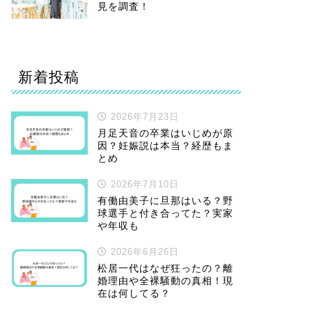
見を調査！
新着投稿
2026年7月23日
月足天音の卒業はいじめが原
因？妊娠説は本当？経歴もま
とめ
2026年7月10日
有働由美子に旦那はいる？野
球選手と付き合ってた？実家
や年収も
2026年6月26日
松居一代はなぜ狂ったの？離
婚理由や全裸騒動の真相！現
在は何してる？