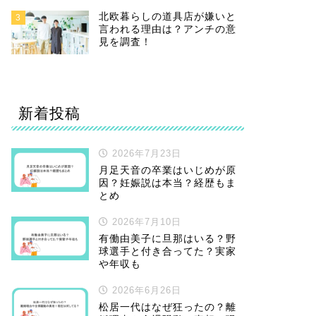
北欧暮らしの道具店が嫌いと
3
言われる理由は？アンチの意
見を調査！
新着投稿
2026年7月23日
月足天音の卒業はいじめが原
因？妊娠説は本当？経歴もま
とめ
2026年7月10日
有働由美子に旦那はいる？野
球選手と付き合ってた？実家
や年収も
2026年6月26日
松居一代はなぜ狂ったの？離