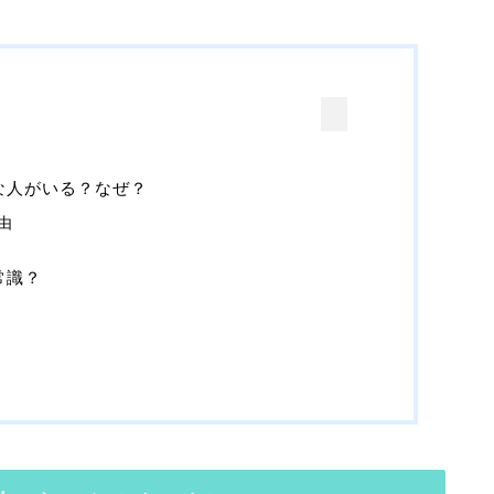
な人がいる？なぜ？
由
常識？