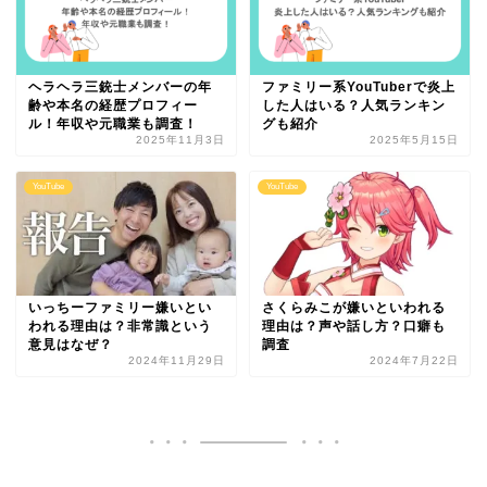
ヘラヘラ三銃士メンバーの年
ファミリー系YouTuberで炎上
齢や本名の経歴プロフィー
した人はいる？人気ランキン
ル！年収や元職業も調査！
グも紹介
2025年11月3日
2025年5月15日
YouTube
YouTube
いっちーファミリー嫌いとい
さくらみこが嫌いといわれる
われる理由は？非常識という
理由は？声や話し方？口癖も
意見はなぜ？
調査
2024年11月29日
2024年7月22日