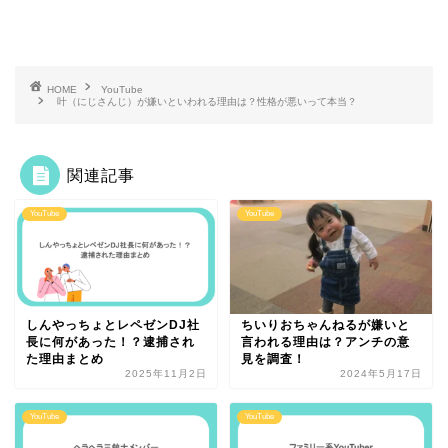
HOME
YouTube
叶（にじさんじ）が嫌いといわれる理由は？性格が悪いって本当？
関連記事
YouTube
YouTube
しんやっちょとレペゼンDJ社
ちいりおちゃんねるが嫌いと
長に何があった！？逮捕され
言われる理由は？アンチの意
た理由まとめ
見を調査！
2025年11月2日
2024年5月17日
YouTube
YouTube