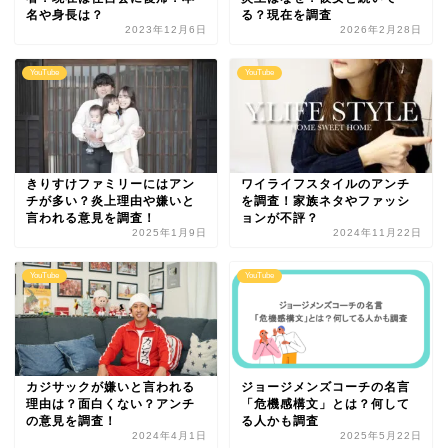
名や身長は？
る？現在を調査
2023年12月6日
2026年2月28日
YouTube
YouTube
きりすけファミリーにはアン
ワイライフスタイルのアンチ
チが多い？炎上理由や嫌いと
を調査！家族ネタやファッシ
言われる意見を調査！
ョンが不評？
2025年1月9日
2024年11月22日
YouTube
YouTube
カジサックが嫌いと言われる
ジョージメンズコーチの名言
理由は？面白くない？アンチ
「危機感構文」とは？何して
の意見を調査！
る人かも調査
2024年4月1日
2025年5月22日