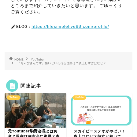
ところまで紹介していきたいと思います。 ごゆっくり
ご覧ください。
https://lifesimplelive88.com/profile/
BLOG：
HOME
YouTube
『ちゃぴさんです』嫌いといわれる理由は？炎上しすぎはなぜ？
関連記事
YouTube
YouTube
元Youtuber駒野会長とは何
スカイピーステオがやばい！
者？現在は住吉会に復帰？本
炎上はなぜ？彼女と続いて