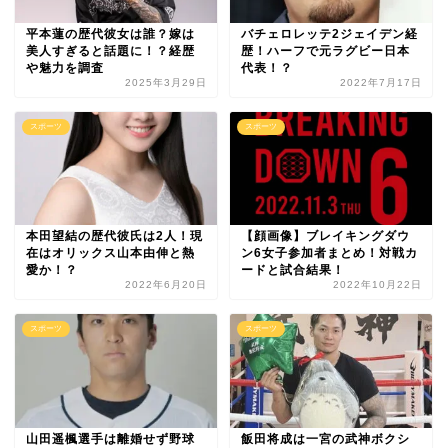
平本蓮の歴代彼女は誰？嫁は
バチェロレッテ2ジェイデン経
美人すぎると話題に！？経歴
歴！ハーフで元ラグビー日本
や魅力を調査
代表！？
2025年3月29日
2022年7月17日
スポーツ
スポーツ
本田望結の歴代彼氏は2人！現
【顔画像】ブレイキングダウ
在はオリックス山本由伸と熱
ン6女子参加者まとめ！対戦カ
愛か！？
ードと試合結果！
2022年6月20日
2022年10月22日
スポーツ
スポーツ
山田遥楓選手は離婚せず野球
飯田将成は一宮の武神ボクシ