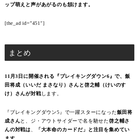
ップ萌えと声があがるのも頷けます。
[the_ad id=”451″]
まとめ
11月3日に開催される『ブレイキングダウン6』で、飯
田将成（いいだ まさなり）さんと啓之輔（けいのす
け）さんが対戦
します。
『ブレイキングダウン5』で一躍スターになった
飯田将
成さん
と、ジ・アウトサイダーで名を馳せた
啓之輔さ
んの対戦は
、
「大本命のカードだ」と注目を集めてい
ます。