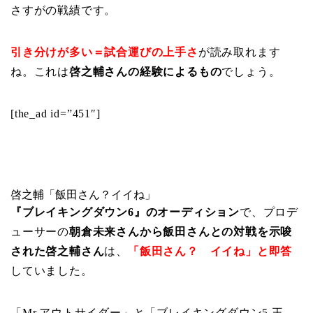
さすがの戦績です。
引き分けが多い＝試合運びの上手さ
が読み取れます
ね。これは
啓之輔さんの経験によるもの
でしょう。
[the_ad id=”451″]
啓之輔「飯田さん？イイね」
『ブレイキングダウン6』のオーディション
で、プロデ
ューサーの
朝倉未来さんから飯田さんとの対戦を示唆
された啓之輔さん
は、
「飯田さん？ イイね」と即答
していました。
「Mr.アウトサイダー」と「ブレイキングダウン5 王