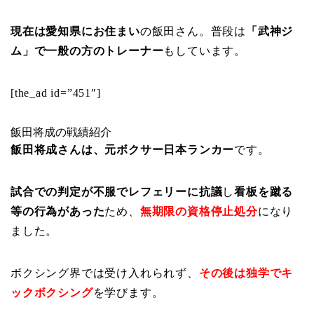
現在は愛知県にお住まい
の飯田さん。普段は
「武神ジ
ム」で一般の方のトレーナー
もしています。
[the_ad id=”451″]
飯田将成の戦績紹介
飯田将成さんは、元ボクサー日本ランカー
です。
試合での判定が不服でレフェリーに抗議
し
看板を蹴る
等の行為があった
ため、
無期限の資格停止処分
になり
ました。
ボクシング界では受け入れられず、
その後は独学でキ
ックボクシング
を学びます。