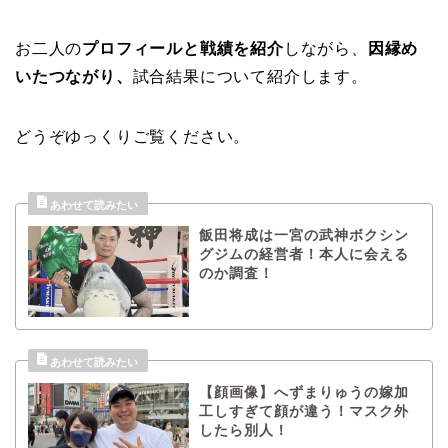
お二人の
プロフィールと戦績を紹介
しながら、
因縁め
いたつながり、
試合結果について紹介します。
どうぞゆっくりご覧ください。
飯田将成は一宮の武神ボクシン
グジムの経営者！本人に会える
のか調査！
【顔画像】へずまりゅうの嫁加
工しすぎて顔が違う！マスク外
したら別人！