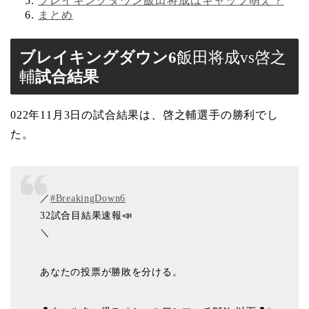
ブレイキングダウン飯田将成はギャップ萌え？
まとめ
ブレイキングダウン6
飯田将成vs啓之
輔
試合結果
022年11月3日の試合結果は、啓之輔選手の勝利でし
た。
／
#BreakingDown6
32試合目結果速報📣
＼
あなたの投票が勝敗を分ける。