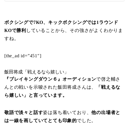
ボクシングで7KO、キックボクシングでは1ラウンド
KOで勝利
していることから、その強さがよくわかりま
すね。
[the_ad id=”451″]
飯田将成「戦えるなら嬉しい」
『ブレイキングダウン６』オーディション
で啓之輔さ
んとの戦いを示唆された飯田将成さんは、
「戦えるな
ら嬉しい」と言っています。
敬語で淡々と話す
姿は落ち着いており、
他の出場者と
は一線を画していてとても印象的
でした。