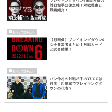
ブレイキングダウン6飯田将成の
対戦相手は啓之輔！対戦理由と
戦績紹介！
【顔画像】ブレイキングダウン6
女子参加者まとめ！対戦カード
と試合結果！
バン仲村の対戦相手のYUGOは
何者！起業家でブレイキングダ
ウンの代表？