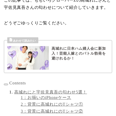
この記事では、ももいろクローバーZの高城れにさんと
宇佐見真吾さんの匂わせについて紹介していきます。
どうぞごゆっくりご覧ください。
高城れに日本ハム婦人会に新加
入！芸能人嫁とのバトル勃発を
避けれるか！
Contents
高城れにと宇佐見真吾の匂わせ5選！
1：お揃いのiPhoneケース
2：背景に高城れにのTシャツ①
3：背景に高城れにのTシャツ②