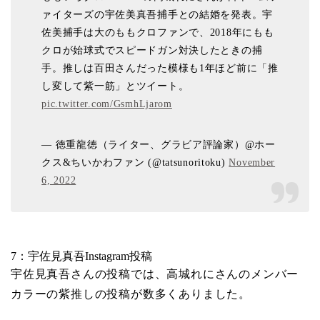
ァイターズの宇佐美真吾捕手との結婚を発表。宇
佐美捕手は大のももクロファンで、2018年にもも
クロが始球式でスピードガン対決したときの捕
手。推しは百田さんだった模様も1年ほど前に「推
し変して紫一筋」とツイート。
pic.twitter.com/GsmhLjarom
— 徳重龍徳（ライター、グラビア評論家）@ホー
クス&ちいかわファン (@tatsunoritoku)
November
6, 2022
7：宇佐見真吾Instagram投稿
宇佐見真吾さんの投稿では、高城れにさんのメンバー
カラーの紫推しの投稿が数多くありました。