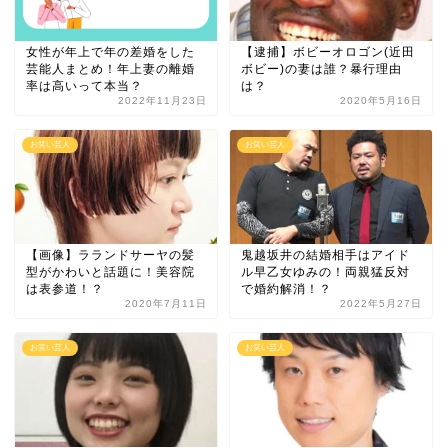
女性が年上で年の差婚をした
【逮捕】ボビーオロゴン(近田
芸能人まとめ！年上妻の離婚
ボビー)の妻は誰？暴行理由
率は高いって本当？
は？
2022年11月23日
2020年5月16日
お笑い芸人
お笑い芸人
【画像】ラランドサーヤの髪
鬼越坂井の結婚相手はアイド
型がかわいと話題に！美容院
ル早乙女ゆみの！両親猛反対
は表参道！？
で婚約解消！？
2020年7月11日
2022年5月27日
お笑い芸人
お笑い芸人