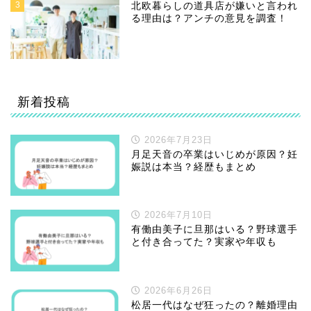
3
北欧暮らしの道具店が嫌いと言われ
る理由は？アンチの意見を調査！
新着投稿
2026年7月23日
月足天音の卒業はいじめが原因？妊
娠説は本当？経歴もまとめ
2026年7月10日
有働由美子に旦那はいる？野球選手
と付き合ってた？実家や年収も
2026年6月26日
松居一代はなぜ狂ったの？離婚理由