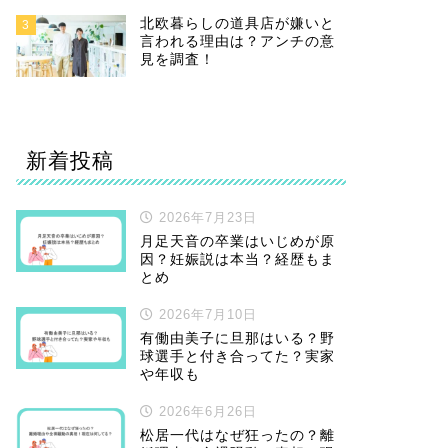
北欧暮らしの道具店が嫌いと
3
言われる理由は？アンチの意
見を調査！
新着投稿
2026年7月23日
月足天音の卒業はいじめが原
因？妊娠説は本当？経歴もま
とめ
2026年7月10日
有働由美子に旦那はいる？野
球選手と付き合ってた？実家
や年収も
2026年6月26日
松居一代はなぜ狂ったの？離