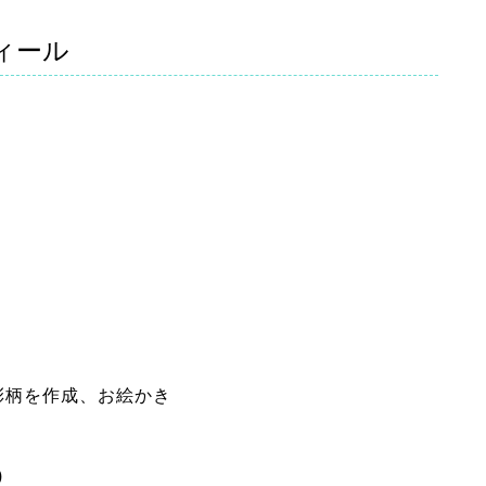
ィール
彩柄を作成、お絵かき
)