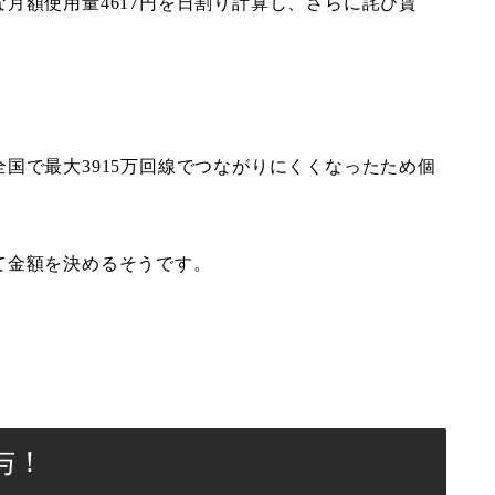
月額使用量4617円を日割り計算し、さらに詫び賃
。
国で最大3915万回線でつながりにくくなったため個
て金額を決めるそうです。
与！