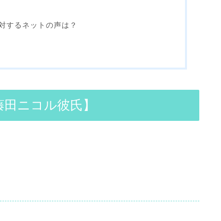
対するネットの声は？
藤田ニコル彼氏】
！