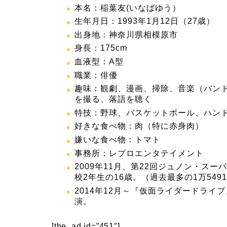
本名：稲葉友(いなばゆう）
生年月日：1993年1月12日（27歳）
出身地：神奈川県相模原市
身長：175cm
血液型：A型
職業：俳優
趣味：観劇、漫画、掃除、音楽（バンド
を撮る、落語を聴く
特技：野球、バスケットボール、ハン
好きな食べ物：肉（特に赤身肉）
嫌いな食べ物：トマト
事務所：レプロエンタテイメント
2009年11月、第22回
ジュノン・スーパ
校2年生の16歳。（過去最多の1万54
2014年12月～
『仮面ライダードライブ
演。
[the_ad id=”451″]