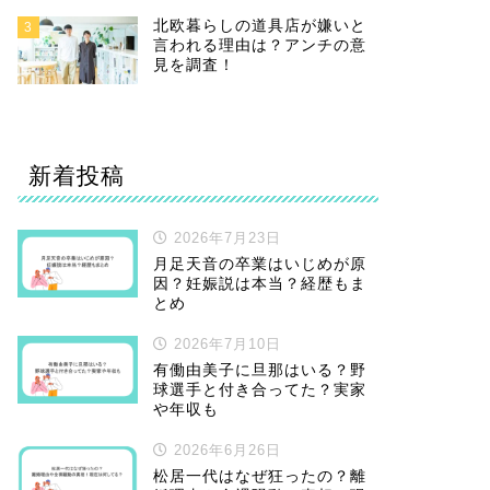
北欧暮らしの道具店が嫌いと
3
言われる理由は？アンチの意
見を調査！
新着投稿
2026年7月23日
月足天音の卒業はいじめが原
因？妊娠説は本当？経歴もま
とめ
2026年7月10日
有働由美子に旦那はいる？野
球選手と付き合ってた？実家
や年収も
2026年6月26日
松居一代はなぜ狂ったの？離