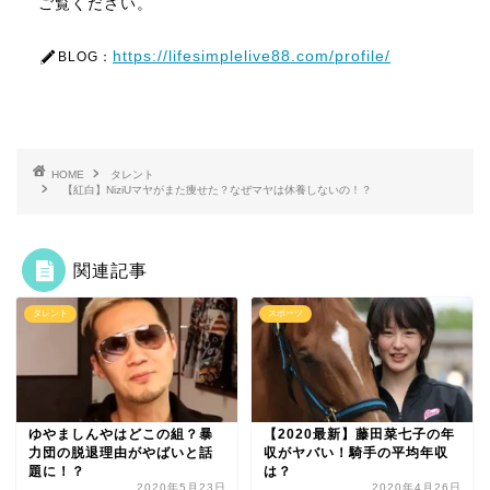
ご覧ください。
https://lifesimplelive88.com/profile/
BLOG：
HOME
タレント
【紅白】NiziUマヤがまた痩せた？なぜマヤは休養しないの！？
関連記事
タレント
スポーツ
ゆやましんやはどこの組？暴
【2020最新】藤田菜七子の年
力団の脱退理由がやばいと話
収がヤバい！騎手の平均年収
題に！？
は？
2020年5月23日
2020年4月26日