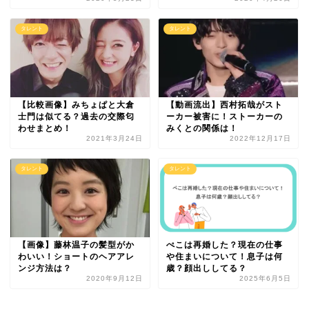
タレント
タレント
【比較画像】みちょぱと大倉
【動画流出】西村拓哉がスト
士門は似てる？過去の交際匂
ーカー被害に！ストーカーの
わせまとめ！
みくとの関係は！
2021年3月24日
2022年12月17日
タレント
タレント
【画像】藤林温子の髪型がか
ぺこは再婚した？現在の仕事
わいい！ショートのヘアアレ
や住まいについて！息子は何
ンジ方法は？
歳？顔出ししてる？
2020年9月12日
2025年6月5日