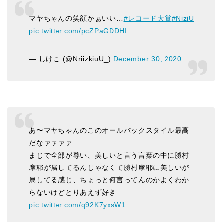
マヤちゃんの笑顔かぁいい…
#レコード大賞
#NiziU
pic.twitter.com/pcZPaGDDHI
— しけこ (@NriizkiuU_)
December 30, 2020
あ〜マヤちゃんのこのオールバックスタイル最高
だなァァァァ
まじで全部が尊い、美しいと言う言葉の中に勝村
摩耶が属してるんじゃなくて勝村摩耶に美しいが
属してる感じ、ちょっと何言ってんのかよくわか
らないけどとりあえず好き
pic.twitter.com/q92K7yxsW1