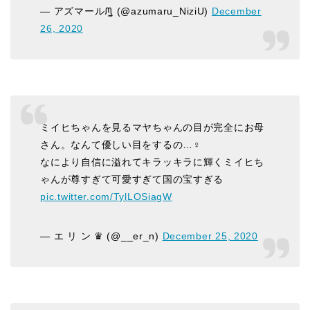
— アズマールᙏ̤̫͚ (@azumaru_NiziU)
December
26, 2020
ミイヒちゃんを見るマヤちゃんの目が完全にお母
さん。なんて優しい目をするの…‍♀️
なにより自信に溢れてキラッキラに輝くミイヒち
ゃんが尊すぎて可愛すぎて国の宝すぎる
pic.twitter.com/TylLOSiagW
— エ リ ン ♛︎ (@__er_n)
December 25, 2020