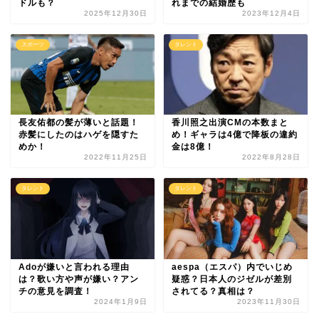
ドルも？
れまでの結婚歴も
2025年12月30日
2023年12月4日
スポーツ
タレント
長友佑都の髪が薄いと話題！
香川照之出演CMの本数まと
赤髪にしたのはハゲを隠すた
め！ギャラは4億で降板の違約
めか！
金は8億！
2022年11月25日
2022年8月28日
タレント
タレント
Adoが嫌いと言われる理由
aespa（エスパ）内でいじめ
は？歌い方や声が嫌い？アン
疑惑？日本人のジゼルが差別
チの意見を調査！
されてる？真相は？
2024年1月9日
2023年11月30日