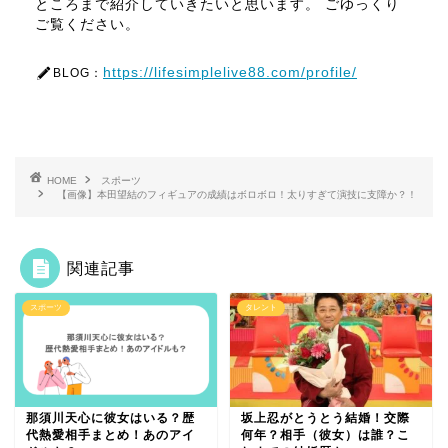
ところまで紹介していきたいと思います。 ごゆっくり
ご覧ください。
https://lifesimplelive88.com/profile/
BLOG：
HOME
スポーツ
【画像】本田望結のフィギュアの成績はボロボロ！太りすぎて演技に支障か？！
関連記事
スポーツ
タレント
那須川天心に彼女はいる？歴
坂上忍がとうとう結婚！交際
代熱愛相手まとめ！あのアイ
何年？相手（彼女）は誰？こ