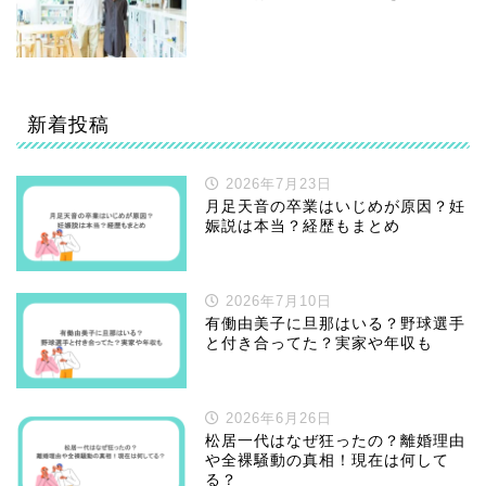
新着投稿
2026年7月23日
月足天音の卒業はいじめが原因？妊
娠説は本当？経歴もまとめ
2026年7月10日
有働由美子に旦那はいる？野球選手
と付き合ってた？実家や年収も
2026年6月26日
松居一代はなぜ狂ったの？離婚理由
や全裸騒動の真相！現在は何して
る？