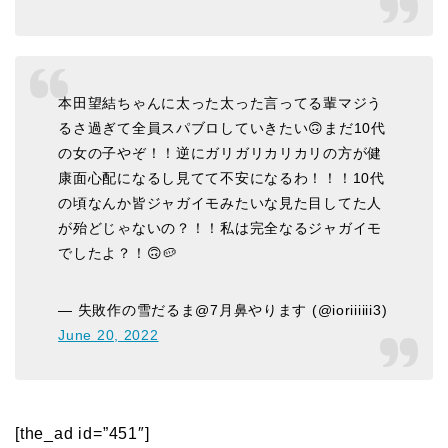
本田望結ちゃんに太った太った言ってる輩マジう
るさ過ぎて全員スパブロしていきたい🙃まだ10代
の女の子やぞ！！逆にガリガリカリカリの方が健
康面心配になるし見てて不安になるわ！！！10代
の頃なんか皆ジャガイモみたいな見た目してた人
が殆どじゃないの？！！私は完全なるジャガイモ
でしたよ？！🙃🥔
— 失敗作の雪だるま@7月鼻やります (@ioriiiiii3)
June 20, 2022
[the_ad id=”451″]