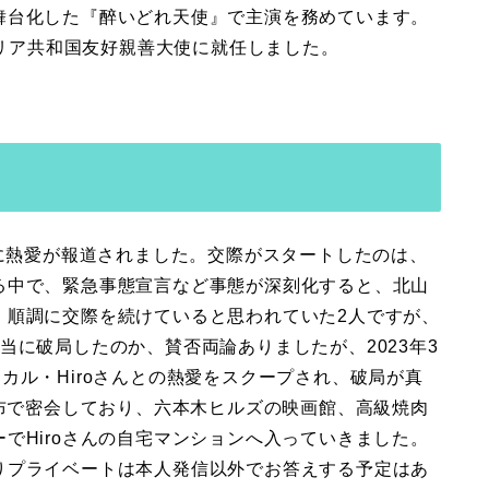
舞台化した『醉いどれ天使』で主演を務めています。
ガリア共和国友好親善大使に就任しました。
月に熱愛が報道されました。交際がスタートしたのは、
る中で、緊急事態宣言など事態が深刻化すると、北山
。順調に交際を続けていると思われていた2人ですが、
当に破局したのか、賛否両論ありましたが、2023年3
ボーカル・Hiroさんとの熱愛をスクープされ、破局が真
麻布で密会しており、六本木ヒルズの映画館、高級焼肉
でHiroさんの自宅マンションへ入っていきました。
りプライベートは本人発信以外でお答えする予定はあ