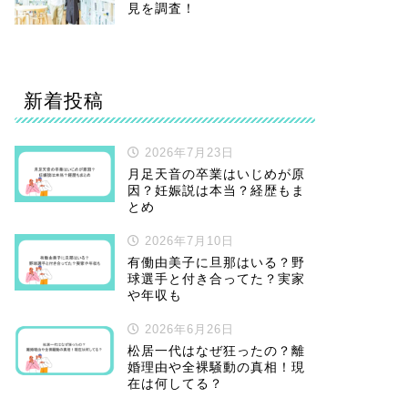
見を調査！
新着投稿
2026年7月23日
月足天音の卒業はいじめが原
因？妊娠説は本当？経歴もま
とめ
2026年7月10日
有働由美子に旦那はいる？野
球選手と付き合ってた？実家
や年収も
2026年6月26日
松居一代はなぜ狂ったの？離
婚理由や全裸騒動の真相！現
在は何してる？