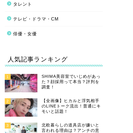
タレント
テレビ・ドラマ・CM
俳優・女優
人気記事ランキング
SHIMA美容室でいじめがあっ
1
た？顔採用って本当？評判を
調査！
【全画像】ヒカルと浮気相手
2
のLINEトーク流出！普通にキ
モいと話題！
北欧暮らしの道具店が嫌いと
3
言われる理由は？アンチの意