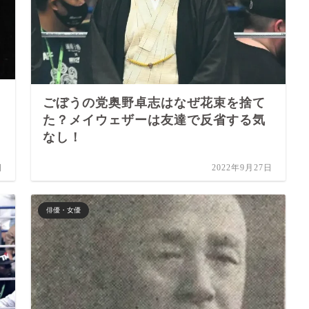
ごぼうの党奥野卓志はなぜ花束を捨て
た？メイウェザーは友達で反省する気
なし！
日
2022年9月27日
俳優・女優