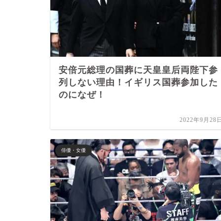
安倍元総理の国葬に天皇皇后両陛下参
列しない理由！イギリス国葬参加した
のになぜ！
2022年9月28
俳優・女優