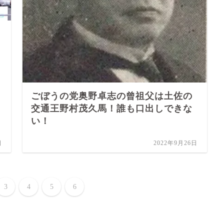
ごぼうの党奥野卓志の曾祖父は土佐の
交通王野村茂久馬！誰も口出しできな
い！
日
2022年9月26日
3
4
5
6