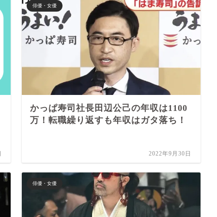
俳優・女優
かっぱ寿司社長田辺公己の年収は1100
万！転職繰り返すも年収はガタ落ち！
日
2022年9月30日
俳優・女優