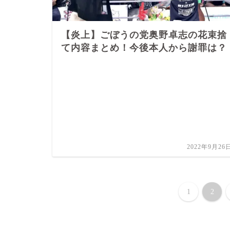
【炎上】ごぼうの党奥野卓志の花束捨
て内容まとめ！今後本人から謝罪は？
2022年9月26
1
2