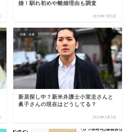
婚！馴れ初めや離婚理由も調査
日
2025年7月5日
俳優・女優
新居探し中？新米弁護士小室圭さんと
眞子さんの現在はどうしてる？
日
2023年5月3日