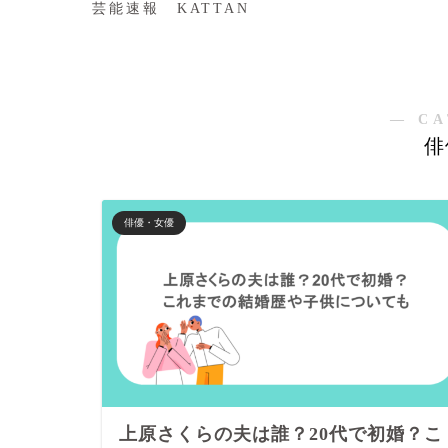
芸能速報 KATTAN
― CA
俳
俳優・女優
上原さくらの夫は誰？20代で初婚？こ