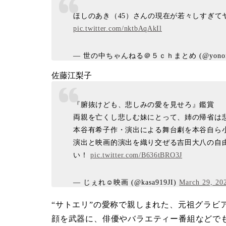
ほしのあき（45）さんの現在が若々しすぎ
pic.twitter.com/nktbAqAkIl
— 世の中ちゃんねる＠５ｃｈまとめ (@yonona
佐藤江梨子
『腑抜けども、悲しみの愛を見せろ』鑑賞
両親を亡くし悲しむ妹にとって、姉の帰省は
本谷有希子作・演出による舞台劇を本谷自ら
演出と映画的演出を織り交ぜる吉田大八の自
い！
pic.twitter.com/B636tBRO3J
— じぇれ☺︎映画 (@kasa919JI)
March 29, 20
“サトエリ”の愛称で親しまれた、元祖グラビ
顔を武器に、俳優やバラエティー番組などでも