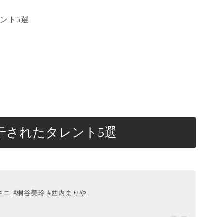
ント5選
干されたタレント5選
キニ
#桐谷美玲
#西内まりや