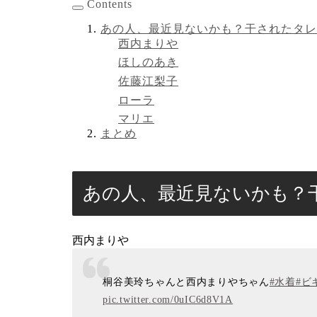
Contents
あの人、最近見ないかも？干されたタレ
西内まりや
ほしのあき
佐藤江梨子
ローラ
マリエ
まとめ
あの人、最近見ないかも？
西内まりや
桐谷美玲ちゃんと西内まりやちゃん
#水着
#ビ
pic.twitter.com/0uIC6d8V1A