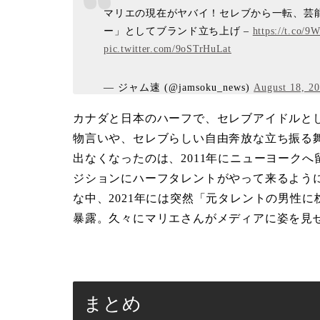
マリエの現在がヤバイ！セレブから一転、芸
ー」としてブランド立ち上げ –
https://t.co/
pic.twitter.com/9oSTrHuLat
— ジャム速 (@jamsoku_news)
August 18, 2
カナダと日本のハーフで、セレブアイドルと
物言いや、セレブらしい自由奔放な立ち振る
出なくなったのは、2011年にニューヨーク
ジションにハーフタレントがやって来るよう
な中、2021年には突然「元タレントの男性に枕
暴露。久々にマリエさんがメディアに姿を見
まとめ