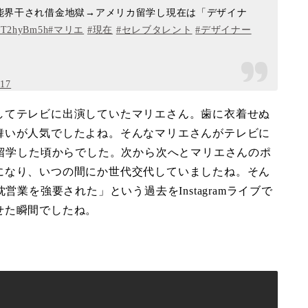
能界干され借金地獄→アメリカ留学し現在は「デザイナ
9WT2hyBm5h
#マリエ
#現在
#セレブタレント
#デザイナー
017
してテレビに出演していたマリエさん。歯に衣着せぬ
舞いが人気でしたよね。そんなマリエさんがテレビに
へ留学した頃からでした。次から次へとマリエさんのポ
になり、いつの間にか世代交代していましたね。そん
営業を強要された」という過去をInstagramライブで
せた瞬間でしたね。