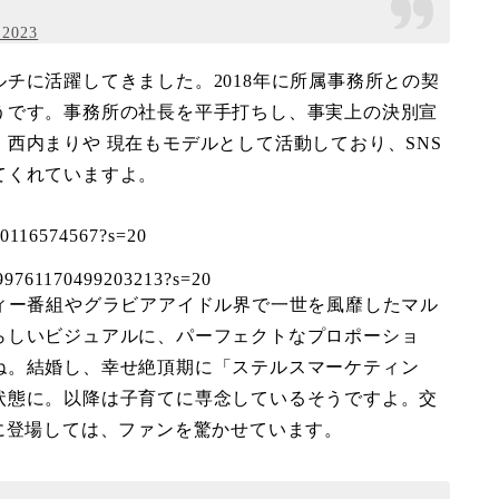
 2023
チに活躍してきました。2018年に所属事務所との契
うです。事務所の社長を平手打ちし、事実上の決別宣
西内まりや 現在もモデルとして活動しており、SNS
てくれていますよ。
8180116574567?s=20
1699761170499203213?s=20
ィー番組やグラビアアイドル界で一世を風靡したマル
らしいビジュアルに、パーフェクトなプロポーショ
ね。結婚し、幸せ絶頂期に「ステルスマーケティン
状態に。以降は子育てに専念しているそうですよ。交
に登場しては、ファンを驚かせています。