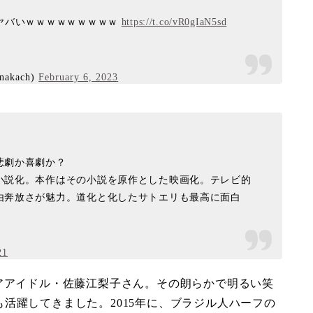
てヤバいｗｗｗｗｗｗｗｗｗ
https://t.co/vR0gIaN5sd
kach)
February 6, 2023
悲劇か喜劇か？
小説化。本作はその小説を原作とした映画化。テレビ的
由奔放さが魅力。道化と化したサトエリも最高に面白
21
アアイドル・佐藤江梨子さん。その朗らかで明るい笑
活躍してきました。2015年に、ブラジル人ハーフの