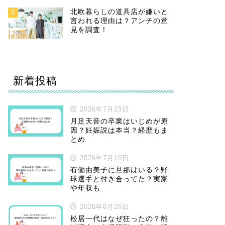
北欧暮らしの道具店が嫌いと
3
言われる理由は？アンチの意
見を調査！
新着投稿
2026年7月23日
月足天音の卒業はいじめが原
因？妊娠説は本当？経歴もま
とめ
2026年7月10日
有働由美子に旦那はいる？野
球選手と付き合ってた？実家
や年収も
2026年6月26日
松居一代はなぜ狂ったの？離