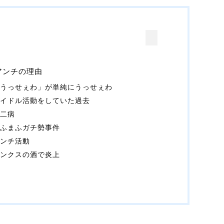
とアンチの理由
「うっせぇわ」が単純にうっせぇわ
アイドル活動をしていた過去
厨二病
まふまふガチ勢事件
アンチ活動
ビンクスの酒で炎上