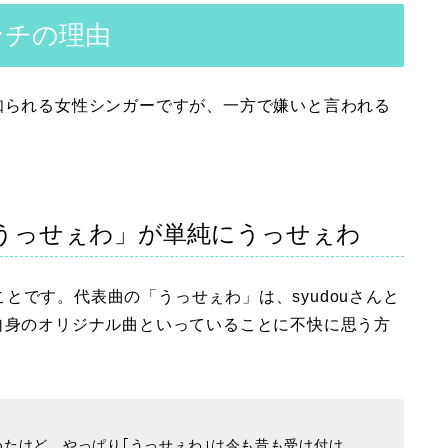
アンチの理由
知られる女性シンガーですが、一方で嫌いと言われる
「うっせぇわ」が単純にうっせぇわ
とです。代表曲の「うっせぇわ」は、syudouさんと
自身のオリジナル曲といっていることに不快に思う方
めたけど、やっぱり｢うっせぇわ｣は今も昔も受け付け