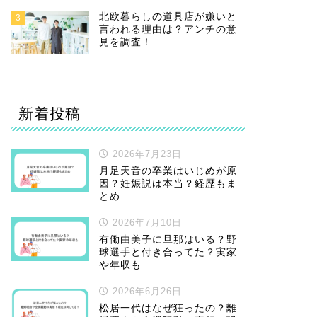
北欧暮らしの道具店が嫌いと
3
言われる理由は？アンチの意
見を調査！
新着投稿
2026年7月23日
月足天音の卒業はいじめが原
因？妊娠説は本当？経歴もま
とめ
2026年7月10日
有働由美子に旦那はいる？野
球選手と付き合ってた？実家
や年収も
2026年6月26日
松居一代はなぜ狂ったの？離