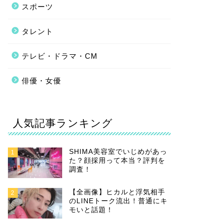
スポーツ
タレント
テレビ・ドラマ・CM
俳優・女優
人気記事ランキング
SHIMA美容室でいじめがあっ
1
た？顔採用って本当？評判を
調査！
【全画像】ヒカルと浮気相手
2
のLINEトーク流出！普通にキ
モいと話題！