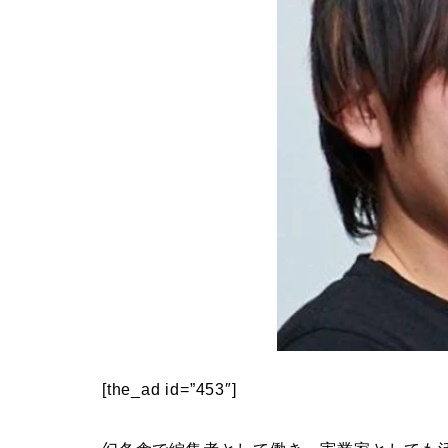
[the_ad id=”453″]