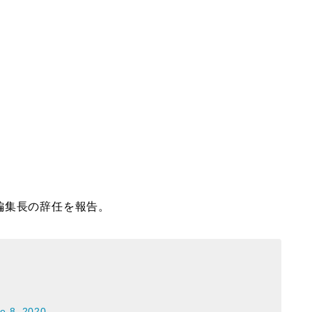
。
編集長の辞任を報告。
e 8, 2020