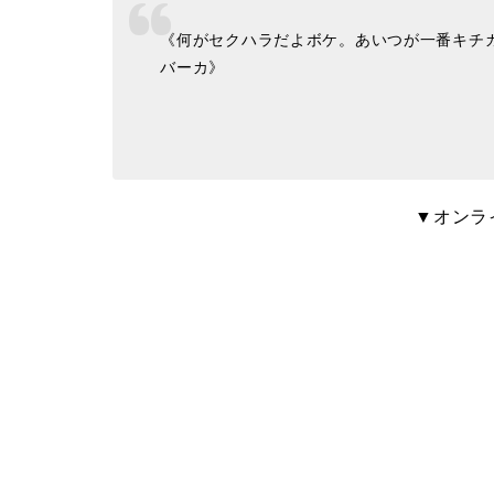
《何がセクハラだよボケ。あいつが一番キチ
バーカ》
▼オンラ