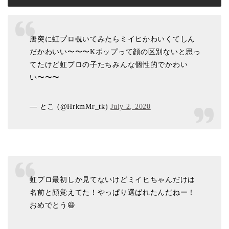
唐突に虹プロ覗いてみたらミイヒかわいくてしん
だかわいい〜〜〜Kポップって顔の区別ないと思っ
てたけど虹プロの子たちみんな個性的でかわい
い〜〜〜
— とこ (@HrkmMr_tk)
July 2, 2020
虹プロ最初しか見てないけどミイヒちゃんだけは
名前と顔覚えてた！やっぱり選ばれたんだねー！
おめでとう😆