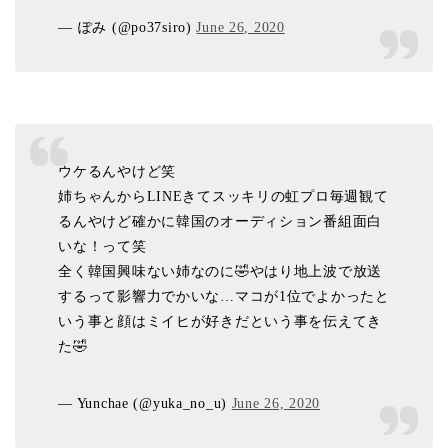
— ぽみ (@po37siro)
June 26, 2020
ウケるんやけど笑
姉ちゃんからLINEきてスッキリの虹プロ毎週観て
るんやけど確かに韓国のオーディション番組面白
いな！って笑
全く韓国興味ない姉なのに🤣やはり地上波で放送
するって影響力でかいな…マコが1位でよかったと
いう事と顔はミイヒが好きだという事を伝えてき
た🤣
— Yunchae (@yuka_no_u)
June 26, 2020