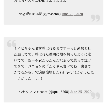
おばちゃん本当心配よよよよよよ
— ris@🌈NiziU🌈 (@raasonR)
June 26, 2020
ミイヒちゃん名前呼ばれるまでずーっと呆然とし
た顔してて、呼ばれた瞬間に堰を切ったように泣
いてて、あー不安だったんだなぁって思って泣け
てきて、ジニョンの「たくさん食べてね、痩せて
きてるから」で涙腺崩壊したわ(´°̥̥̥̥̥̥̥̥ω°̥̥̥̥̥̥̥̥｀)よかったね
ーよかった（ ; ; ）
— ハナタママ👦room (@quu_3268)
June 25, 2020