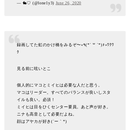
— 🐇♡ (@lone1y3)
June 26, 2020
録画してた虹のかけ橋をみるぞ〜«٩(*´ ꒳ `*)۶»ﾜｸﾜ
ｸ
見る前に呟いとこ
個人的にマコとミイヒは必要な人だと思う。
マコはリーダー。すべてのバランスが良いしスタ
イルも良い。必須！
ミイヒは目をひくセンター要員。あと声が好き。
ニナも高音として必要だよね。
顔はアヤカが好き(´ー｀*)