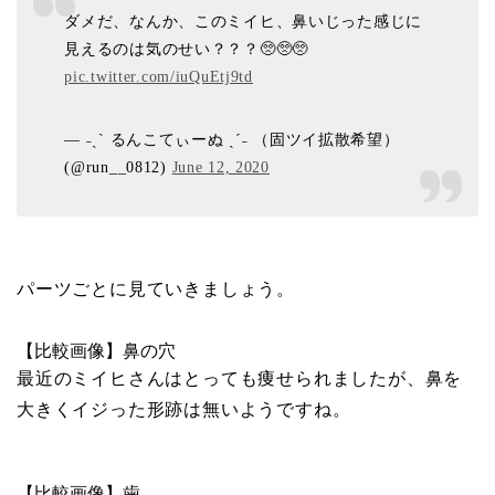
ダメだ、なんか、このミイヒ、鼻いじった感じに
見えるのは気のせい？？？🥺🥺🥺
pic.twitter.com/iuQuEtj9td
— ˗ˏˋ るんこてぃーぬ ˎˊ˗ （固ツイ拡散希望）
(@run__0812)
June 12, 2020
パーツごとに見ていきましょう。
【比較画像】鼻の穴
最近のミイヒさんはとっても痩せられましたが、鼻を
大きくイジった形跡は無いようですね。
【比較画像】歯