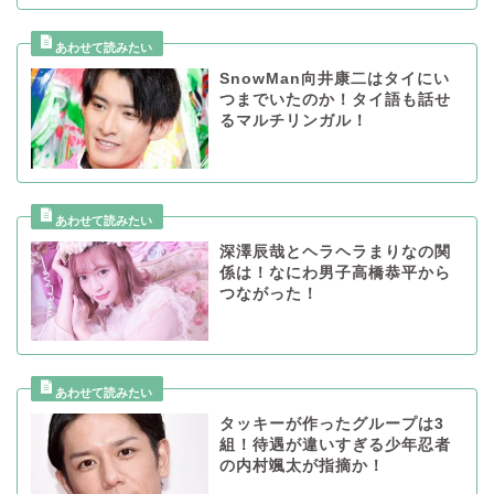
SnowMan向井康二はタイにい
つまでいたのか！タイ語も話せ
るマルチリンガル！
深澤辰哉とヘラヘラまりなの関
係は！なにわ男子高橋恭平から
つながった！
タッキーが作ったグループは3
組！待遇が違いすぎる少年忍者
の内村颯太が指摘か！