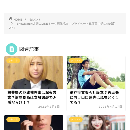
HOME
タレント
SnowMan向井康二LINEトーク画像流出！プライベート真面目で逆に好感度
UP！
関連記事
タレント
タレント
桜井野の花逮捕理由は深夜営
依存症支援会社設立？再出発
業？謝罪動画は支離滅裂で矛
に向け山口達也は現在どうし
盾だらけ！？
てる？
2021年2月8日
2023年4月17日
タレント
タレント