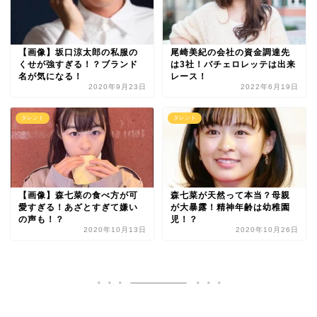
【画像】坂口涼太郎の私服の
尾崎美紀の会社の資金調達先
くせが強すぎる！？ブランド
は3社！バチェロレッテは出来
名が気になる！
レース！
2020年9月23日
2022年6月19日
タレント
タレント
【画像】森七菜の食べ方が可
森七菜が天然って本当？母親
愛すぎる！あざとすぎて嫌い
が大暴露！精神年齢は幼稚園
の声も！？
児！？
2020年10月13日
2020年10月26日