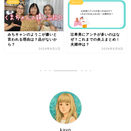
YouTube
タレント
みちキャンのようこが嫌いと
辻希美にアンチが多いのはな
言われる理由は？品がないか
ぜ？これまでの炎上まとめ！
ら？
夫婦仲は？
2024年9月1日
2026年6月9日
kayo