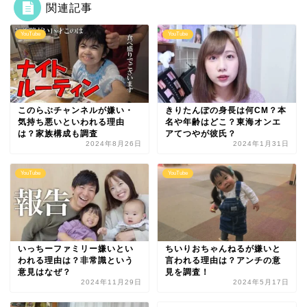
関連記事
YouTube
YouTube
このらぶチャンネルが嫌い・
きりたんぽの身長は何CM？本
気持ち悪いといわれる理由
名や年齢はどこ？東海オンエ
は？家族構成も調査
アてつやが彼氏？
2024年8月26日
2024年1月31日
YouTube
YouTube
いっちーファミリー嫌いとい
ちいりおちゃんねるが嫌いと
われる理由は？非常識という
言われる理由は？アンチの意
意見はなぜ？
見を調査！
2024年11月29日
2024年5月17日