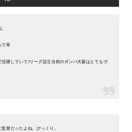
よ
って草
で活躍していてJリーグ設立当初のガンバ大阪はとてもヴ
と監督だったよね。びっくり。