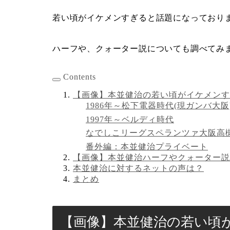
若い頃がイケメンすぎると話題になっており
ハーフや、クォーター説についても調べてみ
Contents
【画像】本並健治の若い頃がイケメンす
1986年～松下電器時代(現ガンバ大阪
1997年～ベルディ時代
なでしこリーグスペランツァ大阪高
番外編：本並健治プライベート
【画像】本並健治ハーフやクォーター説
本並健治に対するネットの声は？
まとめ
【画像】本並健治の若い頃