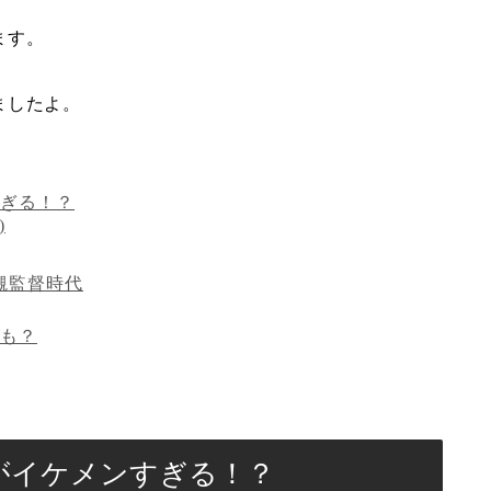
ます。
ましたよ。
ぎる！？
)
槻監督時代
も？
がイケメンすぎる！？