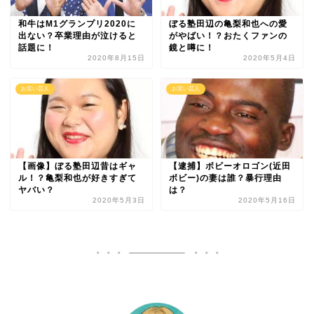
和牛はM1グランプリ2020に
ぼる塾田辺の亀梨和也への愛
出ない？卒業理由が泣けると
がやばい！？おたくファンの
話題に！
鏡と噂に！
2020年8月15日
2020年5月4日
お笑い芸人
お笑い芸人
【画像】ぼる塾田辺昔はギャ
【逮捕】ボビーオロゴン(近田
ル！？亀梨和也が好きすぎて
ボビー)の妻は誰？暴行理由
ヤバい？
は？
2020年5月3日
2020年5月16日