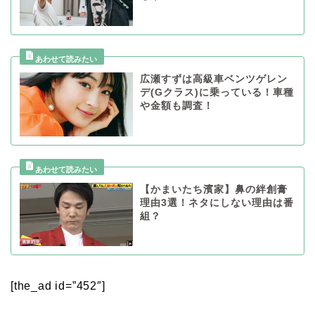
広瀬すずは高級車ベンツゲレン
デ(Gクラス)に乗っている！車種
や金額も調査！
【かまいたち濱家】鼻の絆創膏
理由3選！ネタにしない理由は番
組？
[the_ad id=”452″]