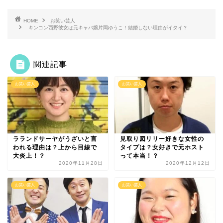
HOME
お笑い芸人
キンコン西野彼女は元キャバ嬢片岡ゆうこ！結婚しない理由がイタイ？
関連記事
お笑い芸人
お笑い芸人
ラランドサーヤがうざいと言
見取り図リリー好きな女性の
われる理由は？上から目線で
タイプは？女好きで元ホスト
大炎上！？
って本当！？
2020年11月28日
2020年12月12日
お笑い芸人
お笑い芸人