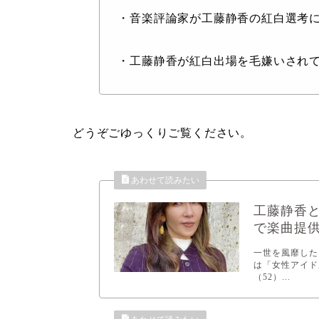
・音楽評論家が工藤静香の紅白選考
・工藤静香が紅白出場を毛嫌いされ
どうぞごゆっくりご覧ください。
工藤静香と
で楽曲提
一世を風靡した
は「女性アイド
（52）...