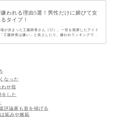
が嫌われる理由5選！男性だけに媚びて女
れるタイプ！
の出場が決まった工藤静香さん（52）。一世を風靡したアイド
「工藤静香は嫌い」と炎上したり、嫌われランキングで...
め
無くなった
合わせ役
動をした
た
音楽評論家も首を傾げる
は妬みや嫉妬