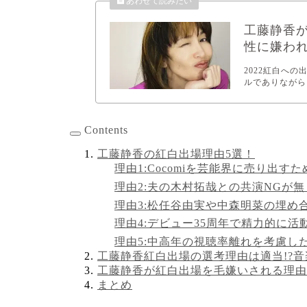
工藤静香
性に嫌わ
2022紅白へ
ルでありながら
Contents
工藤静香の紅白出場理由5選！
理由1:Cocomiを芸能界に売り出すた
理由2:夫の木村拓哉との共演NGが
理由3:松任谷由実や中森明菜の埋め
理由4:デビュー35周年で精力的に活
理由5:中高年の視聴率離れを考慮し
工藤静香紅白出場の選考理由は適当!?
工藤静香が紅白出場を毛嫌いされる理由
まとめ