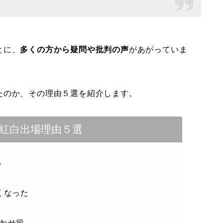
とに、
多くの方から疑問や批判の声
があがっていま
たのか、その理由５選を紹介します。
紅白出場理由５選
め
くなった
合わせ役