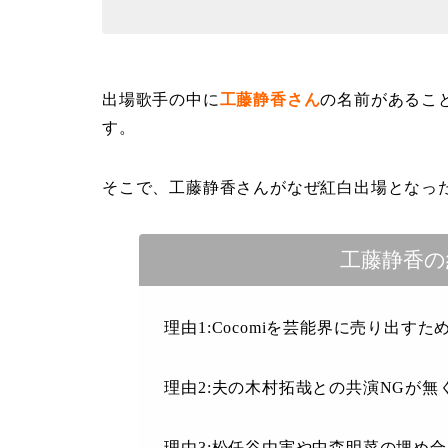
出場歌手の中に
工藤静香さん
の名前があるこ
す。
そこで、工藤静香さんがなぜ紅白出場となっ
工藤静香の
理由1:Cocomiを芸能界に売り出すた
理由2:夫の木村拓哉との共演NGが無
理由3:松任谷由実や中森明菜の埋め